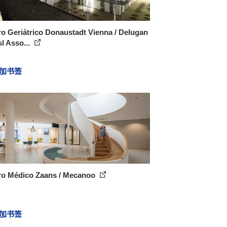
o Geriátrico Donaustadt Vienna / Delugan
l Asso...
加书签
ro Médico Zaans / Mecanoo
加书签