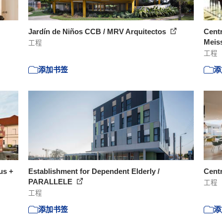
Jardín de Niños CCB / MRV Arquitectos
Centr
Meiss
工程
工程
添加书签
添
us +
Establishment for Dependent Elderly /
Cent
PARALLELE
工程
工程
添加书签
添