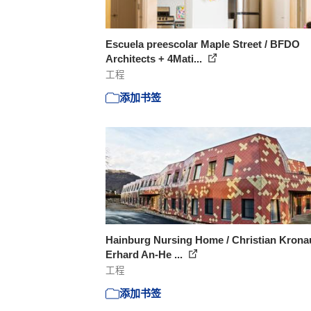
Escuela preescolar Maple Street / BFDO
Architects + 4Mati...
工程
添加书签
Hainburg Nursing Home / Christian Krona
Erhard An-He ...
工程
添加书签