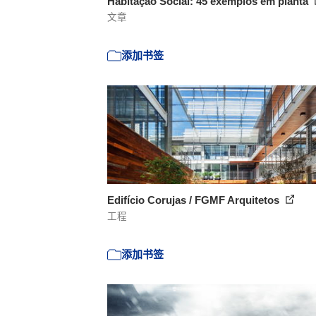
Habitação Social: 45 exemplos em planta
文章
添加书签
Edifício Corujas / FGMF Arquitetos
工程
添加书签