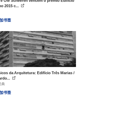
e Ole Scheeren vencem o prêmio Edifício
o 2015 c...
加书签
icos da Arquitetura: Edifício Três Marias /
rdo...
经典
加书签