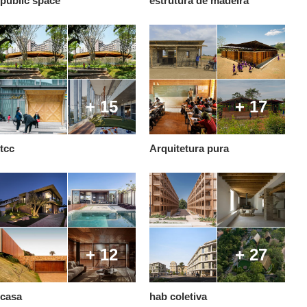
public space
estrutura de madeira
+ 15
+ 17
tcc
Arquitetura pura
+ 12
+ 27
casa
hab coletiva