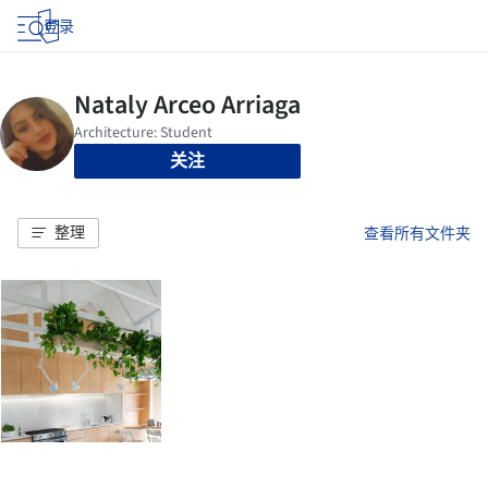
登录
关注
整理
查看所有文件夹