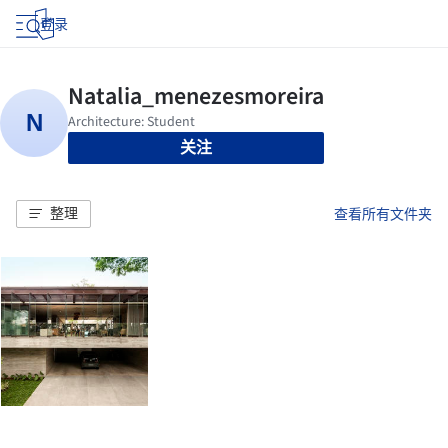
登录
关注
整理
查看所有文件夹