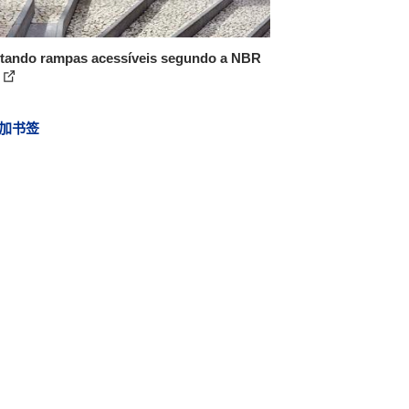
etando rampas acessíveis segundo a NBR
加书签