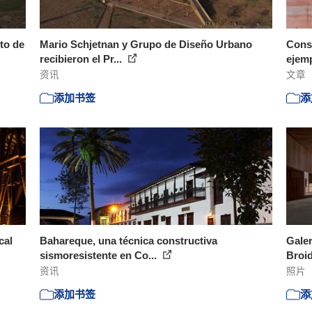
to de
Mario Schjetnan y Grupo de Diseño Urbano
Const
recibieron el Pr...
ejem
资讯
文章
添加书签
添
cal
Bahareque, una técnica constructiva
Galer
sismoresistente en Co...
Broid
资讯
照片
添加书签
添