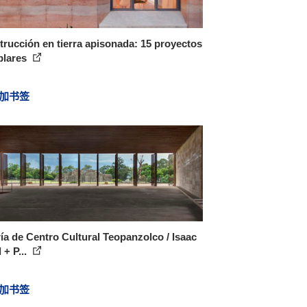
rucción en tierra apisonada: 15 proyectos
plares
加书签
ía de Centro Cultural Teopanzolco / Isaac
 + P...
加书签