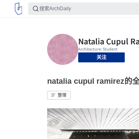
关注
natalia cupul ramire
整理