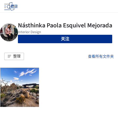
登录
关注
整理
查看所有文件夹