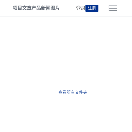
项目
文章
产品
新闻
图片
登录
注册
查看所有文件夹