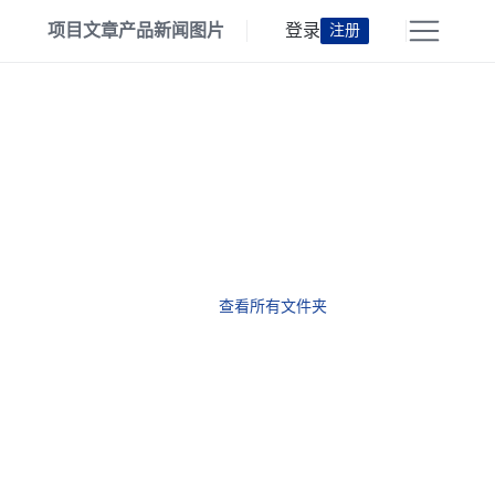
项目
文章
产品
新闻
图片
登录
注册
查看所有文件夹