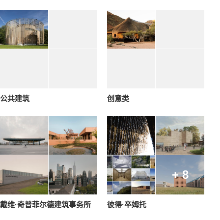
公共建筑
创意类
+ 8
戴维·奇普菲尔德建筑事务所
彼得·卒姆托