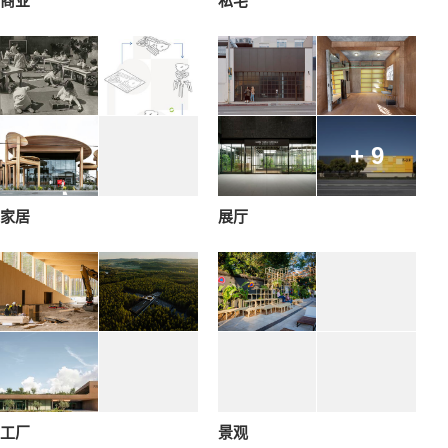
商业
私宅
+ 9
家居
展厅
工厂
景观