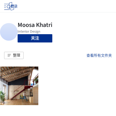
登录
关注
整理
查看所有文件夹