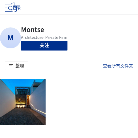
登录
关注
整理
查看所有文件夹