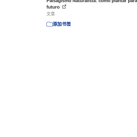
Paisagismo Naturalista: como plantar para
futuro
文章
添加书签