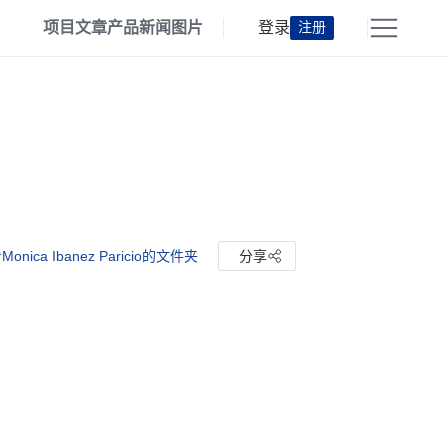
项目
文章
产品
新闻
图片
登录
注册
onica Ibanez Paricio的文件夹
分享