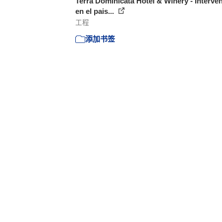
Terra Dominicata Hotel & Winery - Interve
en el pais...
工程
添加书签