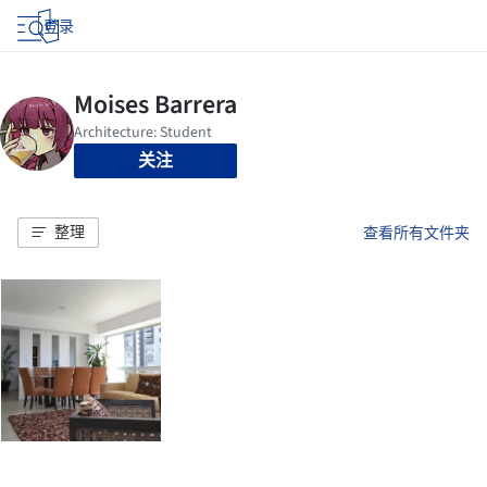
登录
关注
整理
查看所有文件夹