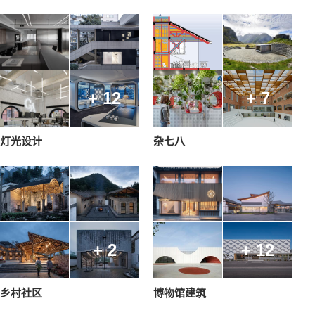
+ 12
+ 7
灯光设计
杂七八
+ 2
+ 12
乡村社区
博物馆建筑