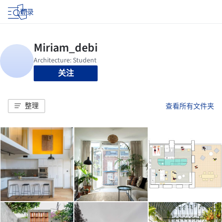
登录
关注
整理
查看所有文件夹