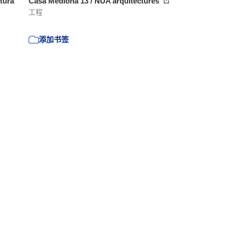
tura
Casa Mediona 13 / NUA arquitectures
工程
添加书签