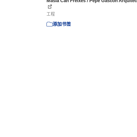
Masía Can Freixes / Pepe Gascón Arquitec
工程
添加书签