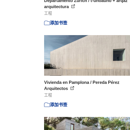
Departamento Zurich / t-unoauno + arqaz
arquitectura
工程
添加书签
Vivienda en Pamplona / Pereda Pérez
Arquitectos
工程
添加书签