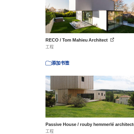
RECO / Tom Mahieu Architect
工程
添加书签
Passive House / rouby hemmerlé architec
工程