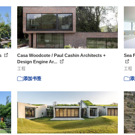
es
Casa Woodcote / Paul Cashin Architects +
Sea F
Design Engine Ar...
工程
工程
添加书签
添