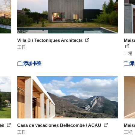
Villa B / Tectoniques Architects
Maiso
工程
工程
添加书签
添
tes
Casa de vacaciones Bellecombe / ACAU
Maiso
工程
工程