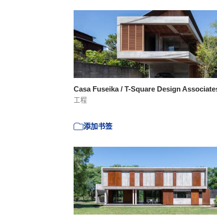
Casa Fuseika / T-Square Design Associat
工程
添加书签