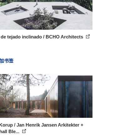
de tejado inclinado / BCHO Architects
加书签
 Korup / Jan Henrik Jansen Arkitekter +
all Ble...