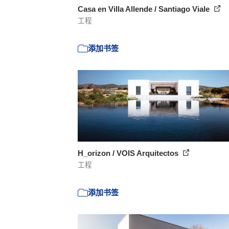
Casa en Villa Allende / Santiago Viale
工程
添加书签
H_orizon / VOIS Arquitectos
工程
添加书签