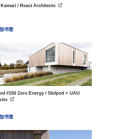
Kamari / React Architects
加书签
od #150 Zero Energy / Skilpod + UAU
ctiv
加书签