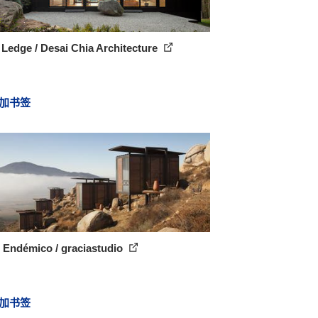
Ledge / Desai Chia Architecture
加书签
 Endémico / graciastudio
加书签