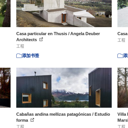
Casa particular en Thusis / Angela Deuber
Casa 
Architects
工程
工程
添加书签
添
Cabañas andina mellizas patagónicas / Estudio
Villa
forma
Marsh
工程
工程