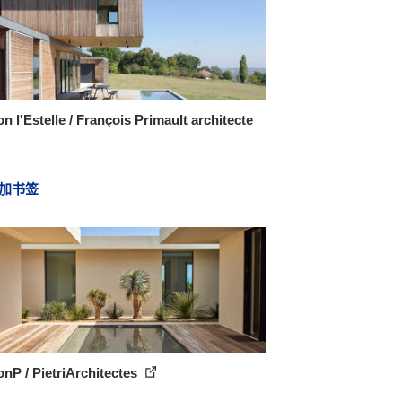
n l'Estelle / François Primault architecte
加书签
nP / PietriArchitectes