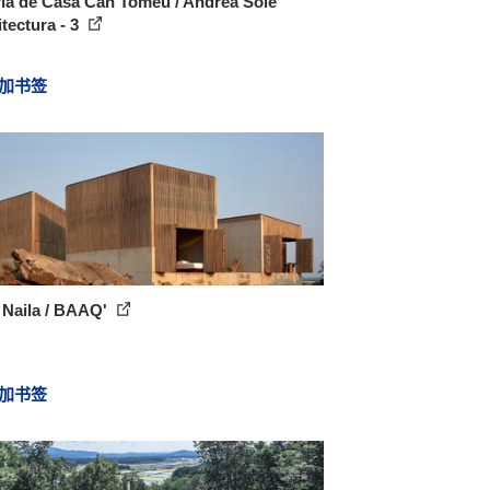
ía de Casa Can Tomeu / Andrea Solé
tectura - 3
加书签
 Naila / BAAQ'
加书签