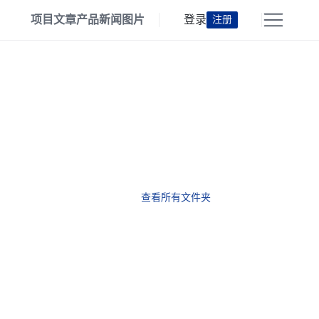
项目
文章
产品
新闻
图片
登录
注册
查看所有文件夹