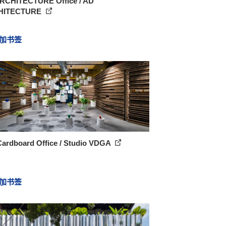
RCHITECTURE Office / AD
HITECTURE
加书签
Cardboard Office / Studio VDGA
加书签