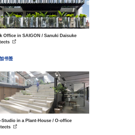
k Office in SAIGON / Sanuki Daisuke
tects
加书签
Studio in a Plant-House / O-office
itects