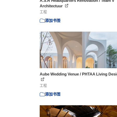
A.S.R Headquarters Renovation / Team V
Architectuur
工程
添加书签
Aube Wedding Venue / PHTAA Living Des
工程
添加书签