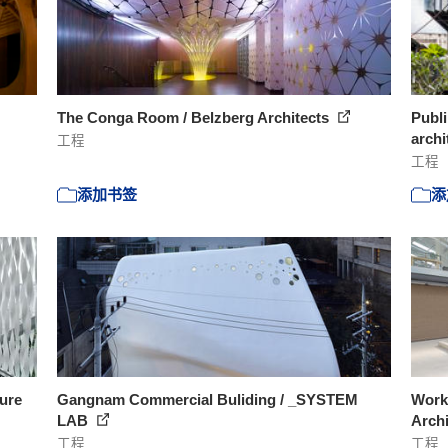
The Conga Room / Belzberg Architects
Publi
archi
工程
工程
添加书签
添
ture
Gangnam Commercial Buliding / _SYSTEM
Work-
LAB
Arch
工程
工程