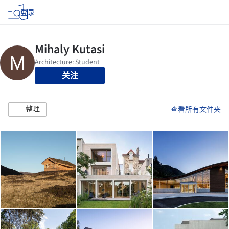
登录
关注
整理
查看所有文件夹