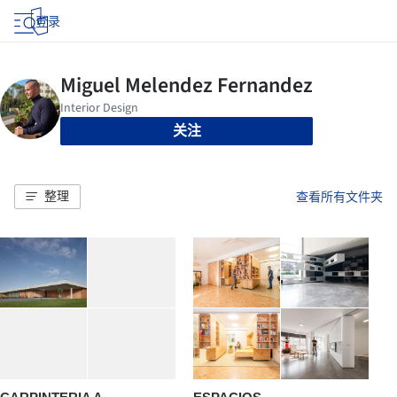
登录
关注
整理
查看所有文件夹