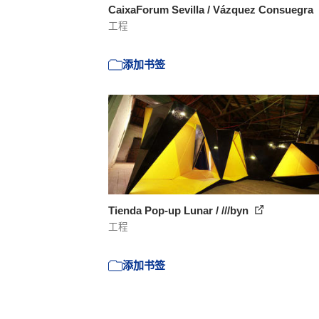
CaixaForum Sevilla / Vázquez Consuegra
工程
添加书签
Tienda Pop-up Lunar / ///byn
工程
添加书签