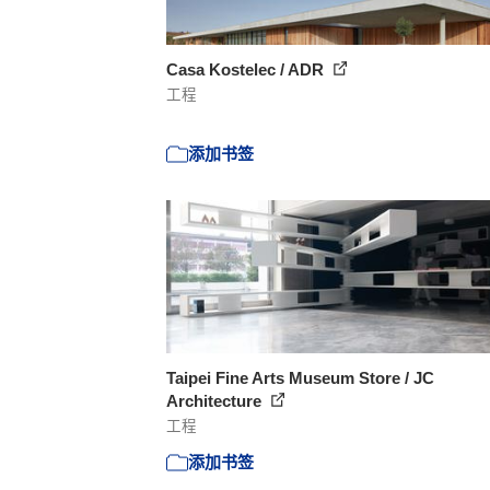
Casa Kostelec / ADR
工程
添加书签
Taipei Fine Arts Museum Store / JC
Architecture
工程
添加书签