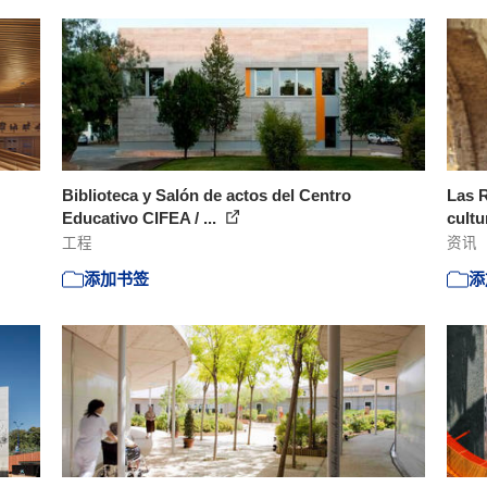
Biblioteca y Salón de actos del Centro
Las R
Educativo CIFEA / ...
cultu
工程
资讯
添加书签
添