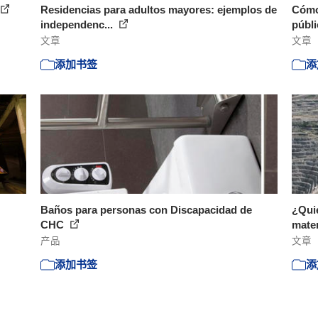
Residencias para adultos mayores: ejemplos de
Cómo
independenc...
públi
文章
文章
添加书签
添
Baños para personas con Discapacidad de
¿Quié
CHC
mater
产品
文章
添加书签
添