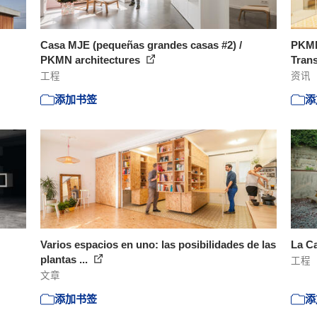
Casa MJE (pequeñas grandes casas #2) /
PKMN
PKMN architectures
Trans
工程
资讯
添加书签
添
Varios espacios en uno: las posibilidades de las
La Ca
plantas ...
工程
文章
添加书签
添