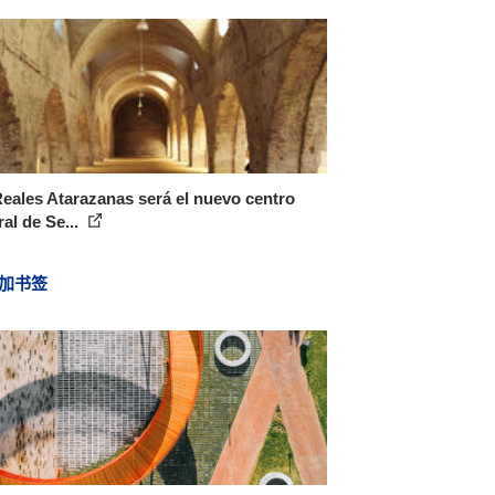
eales Atarazanas será el nuevo centro
ral de Se...
加书签