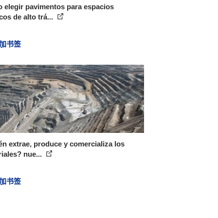
 elegir pavimentos para espacios
cos de alto trá...
加书签
n extrae, produce y comercializa los
iales? nue...
加书签