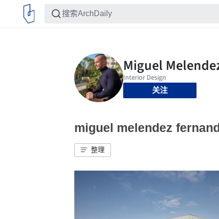
关注
miguel melendez fer
整理