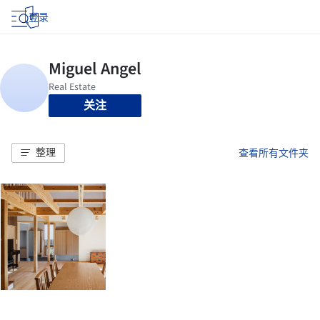
登录
关注
整理
查看所有文件夹