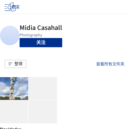
登录
关注
整理
查看所有文件夹