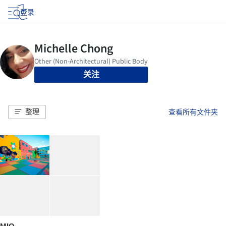
登录
关注
整理
查看所有文件夹