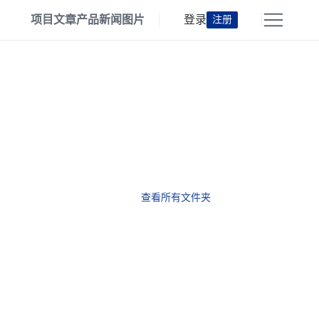
项目
文章
产品
新闻
图片
登录
注册
查看所有文件夹