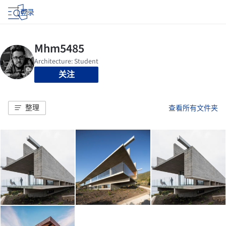
登录
关注
整理
查看所有文件夹