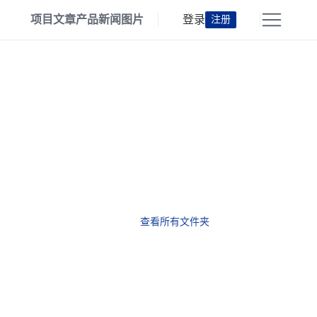
项目
文章
产品
新闻
图片
登录
注册
查看所有文件夹