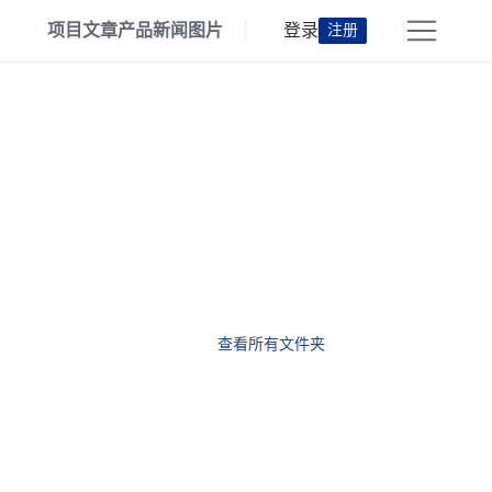
项目
文章
产品
新闻
图片
登录
注册
查看所有文件夹