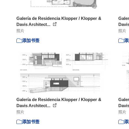
Galería de Residencia Klopper / Klopper &
Galer
Davis Architect...
Davis
照片
照片
添加书签
添
Galería de Residencia Klopper / Klopper &
Galer
Davis Architect...
Davis
照片
照片
添加书签
添