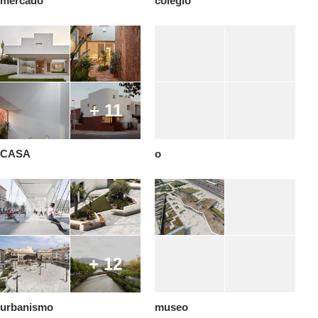
mercado
colegio
+ 11
CASA
o
+ 12
urbanismo
museo