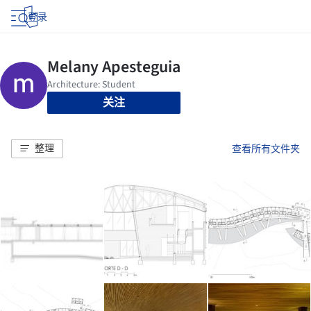
登录
关注
整理
查看所有文件夹