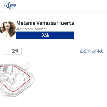
登录
关注
整理
查看所有文件夹