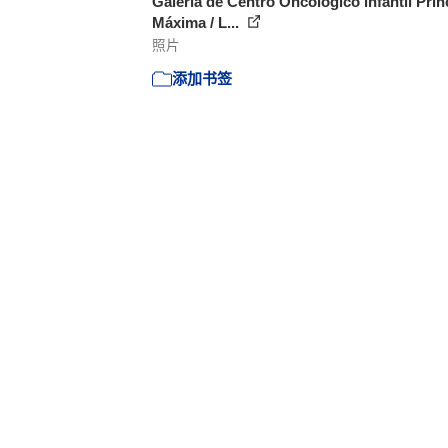
Galería de Centro Oncológico infantil Pri
Máxima / L...
照片
添加书签