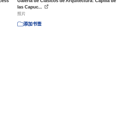
ncess
Galería de Clásicos de Arquitectura: Capilla de
las Capuc...
照片
添加书签