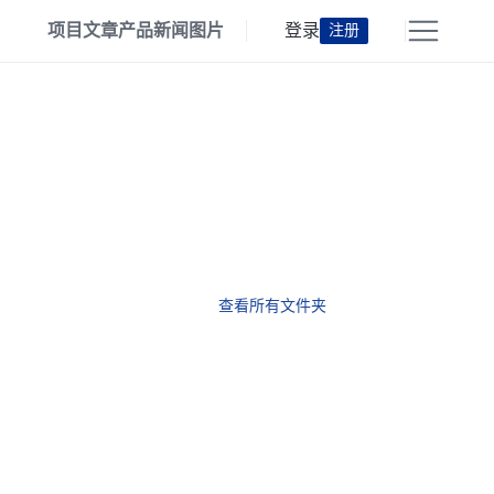
项目
文章
产品
新闻
图片
登录
注册
查看所有文件夹