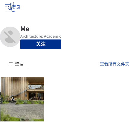
登录
关注
整理
查看所有文件夹