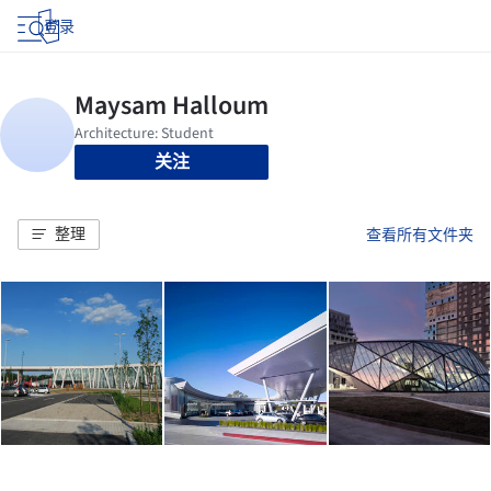
登录
关注
整理
查看所有文件夹