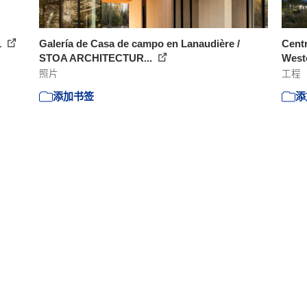
1
Galería de Casa de campo en Lanaudière /
Centr
STOA ARCHITECTUR...
Weste
照片
工程
添加书签
添