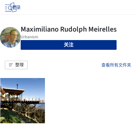
登录
关注
整理
查看所有文件夹