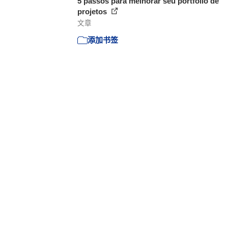
5 passos para melhorar seu portfólio de
projetos
文章
添加书签