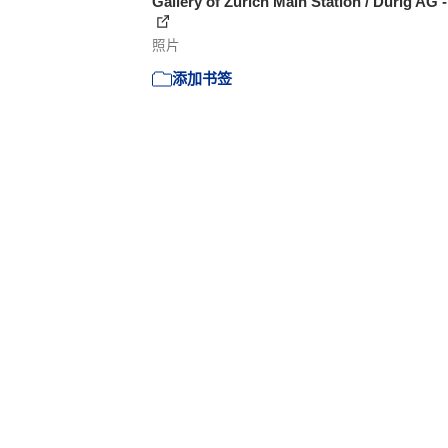
Gallery of Zürich Main Station / Dürig AG -
照片
添加书签