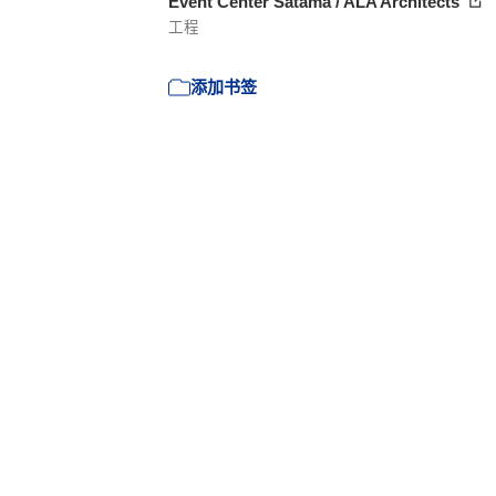
Event Center Satama / ALA Architects
工程
添加书签