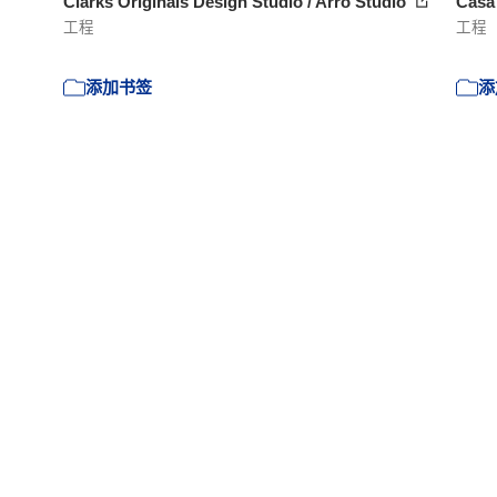
Clarks Originals Design Studio / Arro Studio
Casa 
工程
工程
添加书签
添