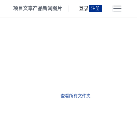
项目
文章
产品
新闻
图片
登录
注册
查看所有文件夹