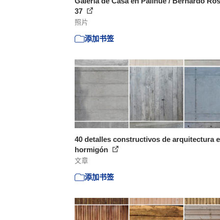
Galería de Casa en Palihue / Bernardo Rose
37
照片
添加书签
40 detalles constructivos de arquitectura 
hormigón
文章
添加书签