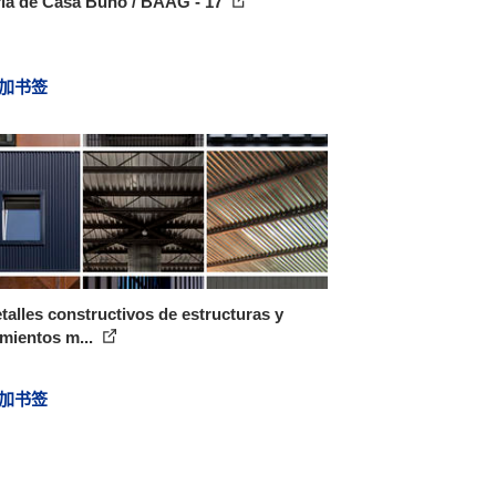
ría de Casa Búho / BAAG - 17
加书签
talles constructivos de estructuras y
mientos m...
加书签