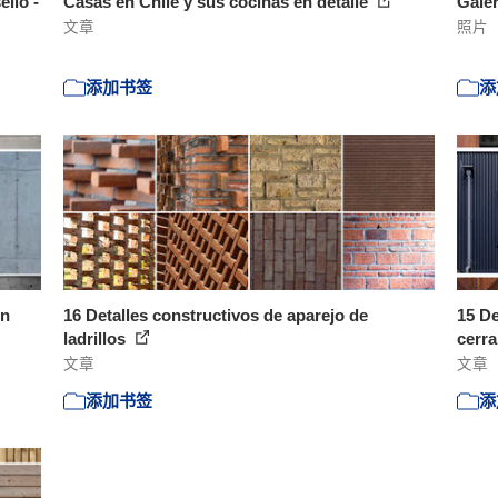
llo -
Casas en Chile y sus cocinas en detalle
Gale
文章
照片
添加书签
添
en
16 Detalles constructivos de aparejo de
15 De
ladrillos
cerra
文章
文章
添加书签
添