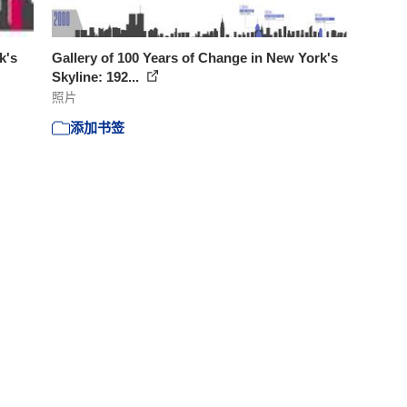
k's
Gallery of 100 Years of Change in New York's
Skyline: 192...
照片
添加书签