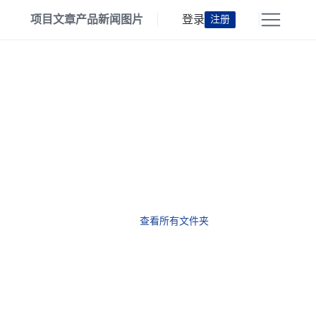
项目
文章
产品
新闻
图片
登录
注册
查看所有文件夹