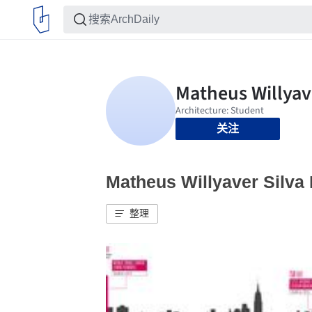
关注
Matheus Willyaver Si
整理