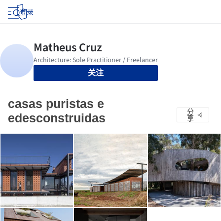
登录
关注
casas puristas e
分
edesconstruidas
享