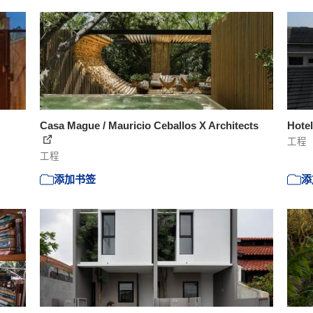
Casa Mague / Mauricio Ceballos X Architects
Hotel
工程
工程
添加书签
添