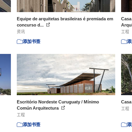
Equipe de arquitetas brasileiras é premiada em
Casa 
concurso d...
Arqui
资讯
工程
添加书签
添
Escritório Nordeste Curuguaty / Mínimo
Casa 
Común Arquitectura
工程
工程
添加书签
添