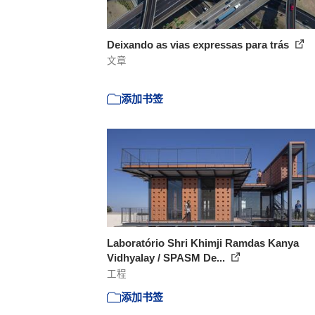
Deixando as vias expressas para trás
文章
添加书签
Laboratório Shri Khimji Ramdas Kanya
Vidhyalay / SPASM De...
工程
添加书签