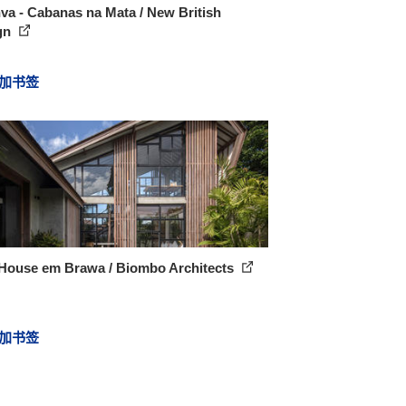
a - Cabanas na Mata / New British
gn
加书签
 House em Brawa / Biombo Architects
加书签