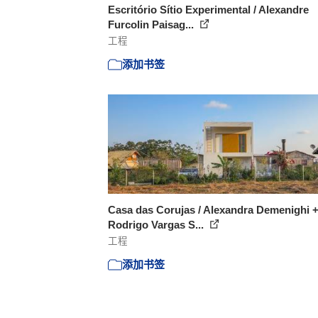
Escritório Sítio Experimental / Alexandre
Furcolin Paisag...
工程
添加书签
Casa das Corujas / Alexandra Demenighi 
Rodrigo Vargas S...
工程
添加书签